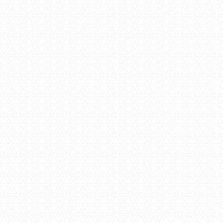
Door het versturen van dit
contactformulier ga ik akkoord met de
privacy verklaring
van Timmers &