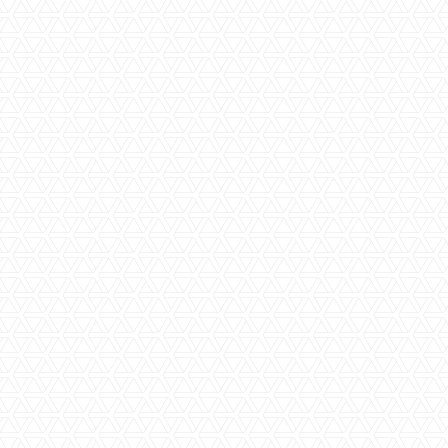
Toilet(ten)
2
Garage(s)
nee
Parkeerplaats(en)
ja
Berging(en)
ja
Slaapkamer(s)
4
Badkamer(s)
2
Aanvaarding
In overleg
Perceeloppervlakte
ca. 414 m2