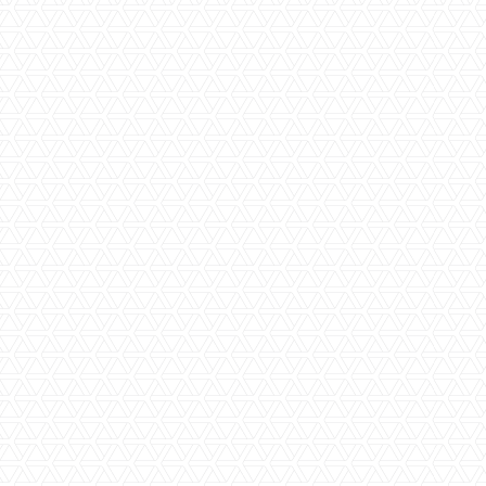
Woningoppervlakte
ca. 180 m2
Inhoud
ca. 760 m3
Bouwjaar
ca. 1928