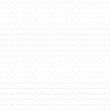
Status
Prijs
€ 295.000,-- K.K.
Woningtype
Herenhuis
Type
Half vrijstaande woning
Verdiepingen
3
Aantal kamers
7
Woonkamer(s)
Royaal
Keuken(s)
separaat