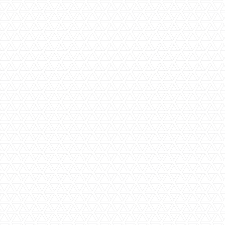
De vrees van experts is twee jaar na de invoering van
de Wet betaalbare huur uitgekomen: verhuurders
verkopen massaal hun woningen. Lezers vroegen zich
af of er voor hen echt geen winst meer te behalen valt.
"De huursector is uitgerookt."
Lees meer