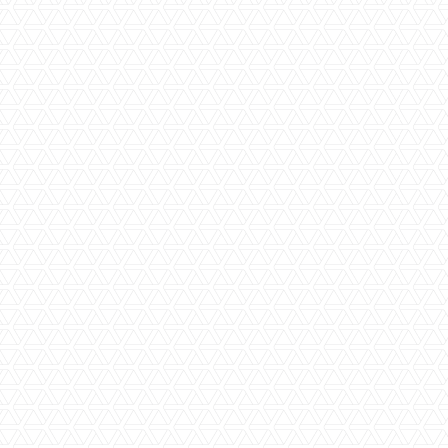
Huizenkopers en verkopers
vaker lijnrecht tegenover
elkaar: 'Gebreken over het
hoofd gezien
De oververhitte woningmarkt leidt steeds vaker tot
spanningen tussen kopers en verkopers. Er was