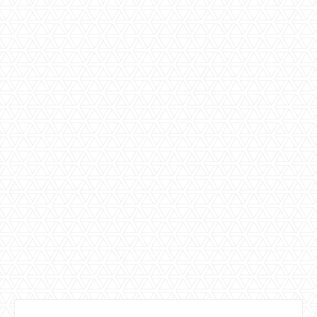
Rabobank en Obvion
beperken mogelijkheden
voor aflossingsvrije
hypotheek
Bij Rabobank en Obvion Hypotheken kan vanaf 11
mei nog maximaal 30 procent van de
woningwaarde met een aflossingsvrije hypotheek
worden gefinancierd. In Nederland zijn in het
verleden veel aflossingsvrije hypotheken
afgesloten. Toezichthouders zien dat als een
risico.
Lees meer