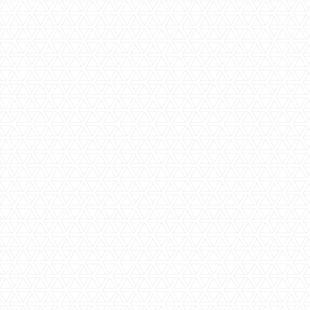
vorig jaar een flinke stijging van het aantal
juridische conflicten, doordat er later bijvoorbeeld
verborgen gebreken worden geconstateerd. Dat
blijkt uit cijfers die Stichting Achmea Rechtsbijstand
vandaag publiceert.
Lees meer