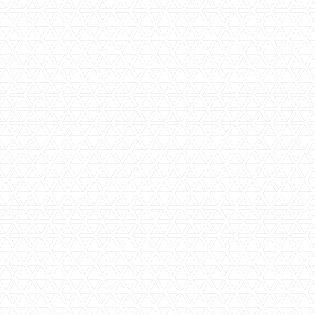
Woningtekort stijgt naar
410.000: 'Huren vrije sector
zullen verder stijgen'
Er is in Nederland inmiddels een tekort van zo'n
410.000 woningen doordat het aantal huishoudens
sterker is gestegen dan de huizenvoorraad. Naar
verwachting zal het aantal huurwoningen
afnemen en zijn investeringen in nieuwe
huurwoningen dus hard nodig. Het woningtekort is
toegenomen doordat er vorig jaar ruim 80.000
huishoudens bij zijn gekomen en de
woningvoorraad met slechts 70.000 huizen is
gegroeid. Dat schrijft adviesbureau Capital Value
in het jaarlijkse rapport over de woningmarkt.
Lees meer