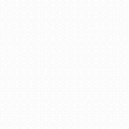
Experts hekelen verkoop
huurwoningen: 'Overheid
heeft huursector
uitgerookt'