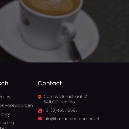
sch
Contact
Corriovallumstraat 12
Policy
6411 CC Heerlen
ne voorwaarden
+31 (0)455718587
olicy
Info@timmersentimmers.nl
rlening
ken