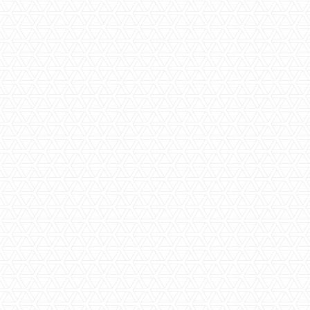
3
1
in overleg
ca. 70 m2
ca. 70 m2
ca. 210 m3
ca. 1974