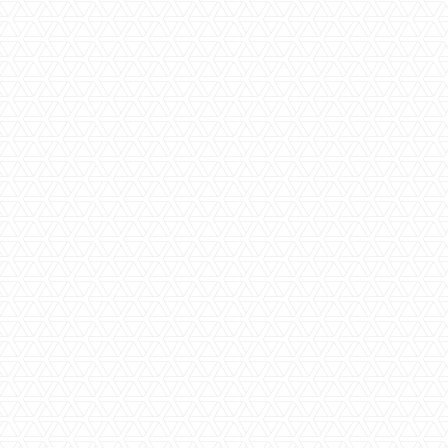
Woningtype
Porti
Type
3 Sl
Verdiepingen
1
Aantal kamers
6
Woonkamer(s)
ruim
Keuken(s)
separ
Toilet(ten)
ja
Garage(s)
nee