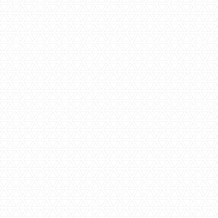
Specificaties
Beschrijving
Status
Prijs
€ 900