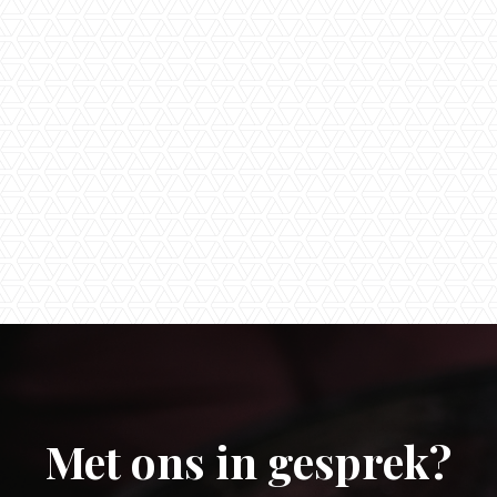
 versturen van dit contactformulier ga ik akkoord met de
pri
g
van Timmers & Timmers.
Met ons in gesprek?