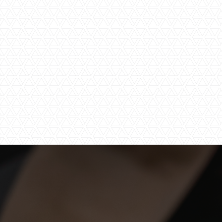
Door het
verklarin