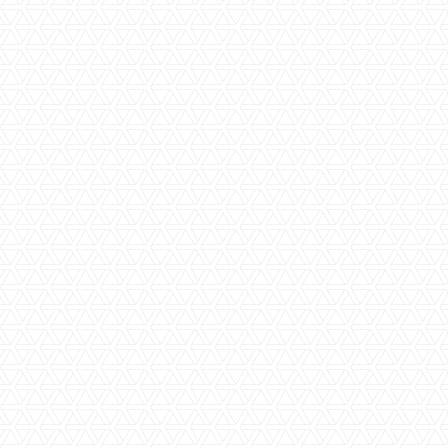
Parkeerplaats(en)
,-- p/mnd
Berging(en)