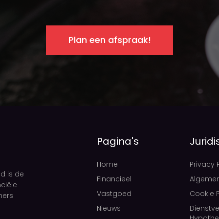
Plan een afspraak!
Pagina's
Juridi
Home
Privacy 
d is de
Financieel
Algeme
ciële
Vastgoed
Cookie P
mers
Nieuws
Dienstve
Hypothe