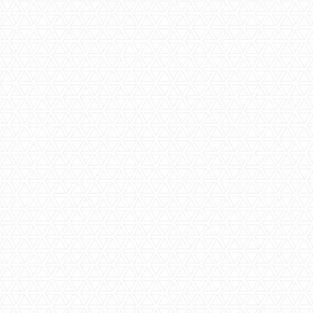
ek appartement
Slaapkamer(s)
aapkamer appartement
Badkamer(s)
Aanvaarding
Perceeloppervlakte
Woningoppervlakte
aat
Inhoud
Bouwjaar