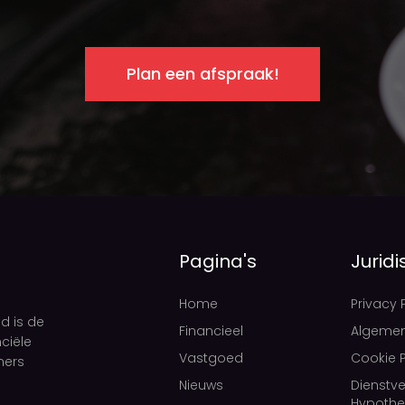
Plan een afspraak!
Pagina's
Juridi
Home
Privacy 
d is de
Financieel
Algeme
ciële
Vastgoed
Cookie P
mers
Nieuws
Dienstve
Hypothe