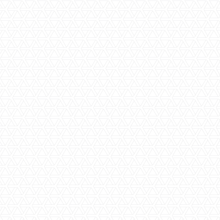
jflat
Slaapkamer(s)
aapkamer appartement
Badkamer(s)
Aanvaarding
Perceeloppervlakte
Woningoppervlakte
aat
Inhoud
Bouwjaar