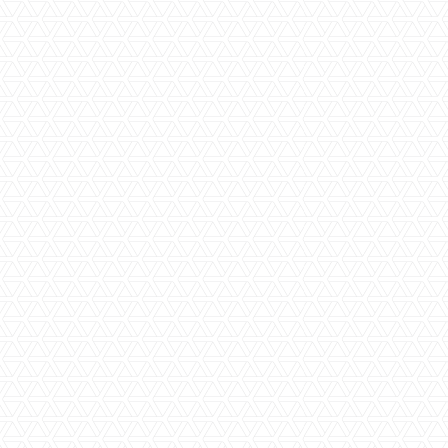
3
1
In overleg
ca. 70 m2
ca. 70 m2
ca. 220 m3
ca. 1973