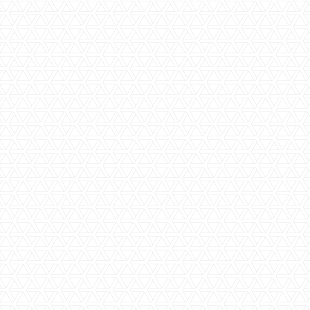
Woningtype
Galeri
Type
3 sl
Verdiepingen
1
Aantal kamers
5
Woonkamer(s)
ruim
Keuken(s)
separ
Toilet(ten)
1
Garage(s)
nee