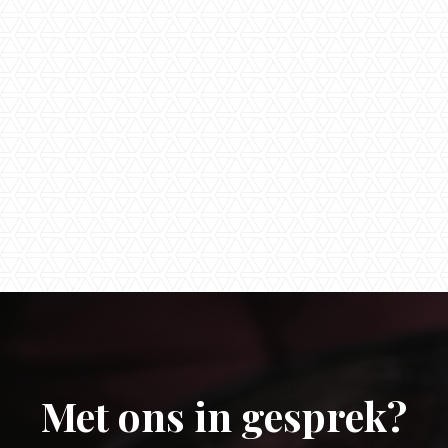
 versturen van dit contactformulier ga ik akkoord met de
pri
g
van Timmers & Timmers.
Met ons in gesprek?