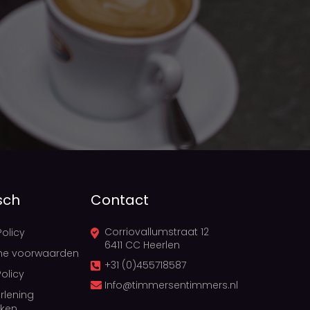
sch
Contact
Corriovallumstraat 12
Policy
6411 CC Heerlen
ne voorwaarden
+31 (0)455718587
olicy
Info@timmersentimmers.nl
rlening
ken