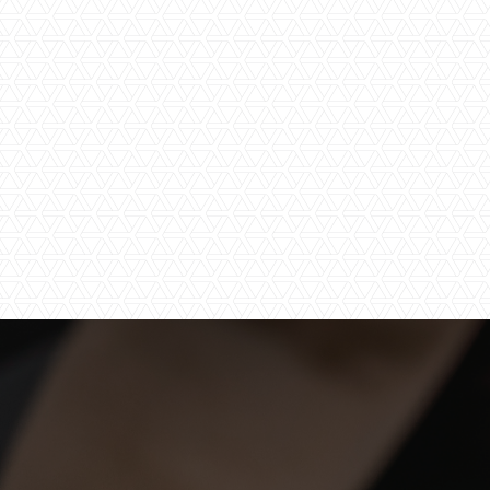
Door het
verklarin