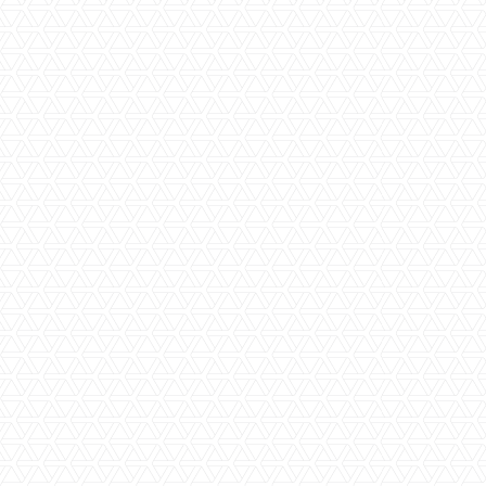
Parkeerplaats(en)
,-- p/mnd
Berging(en)