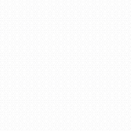
Specificaties
Beschrijving
Status
Prijs
€ 940