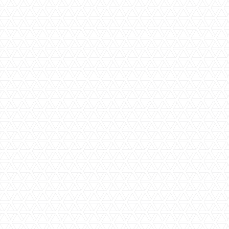
Toilet(ten)
1
Garage(s)
ja
Parkeerplaats(en)
ja
Berging(en)
ja
Slaapkamer(s)
3
Badkamer(s)
1
Aanvaarding
In overleg
Perceeloppervlakte
ca. 246 m2