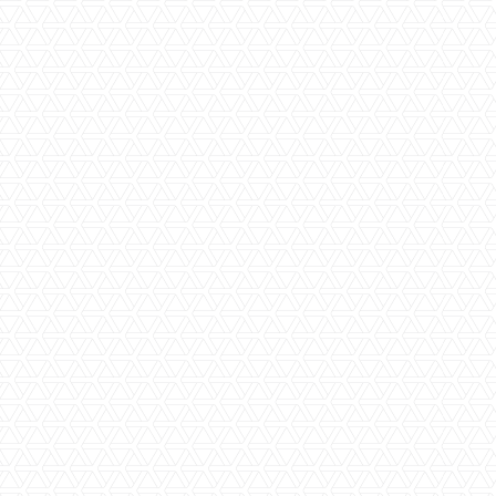
Status
Prijs
€ 345.000,-- K.K.
Woningtype
Herenhuis
Type
Halfvrijstaande woning
Verdiepingen
2
Aantal kamers
6
Woonkamer(s)
Ruim
Keuken(s)
separaat