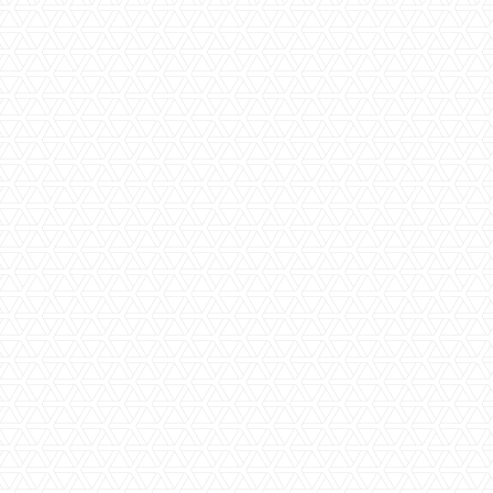
Woningoppervlakte
ca. 130 m2
Inhoud
ca. 700 m3
Bouwjaar
ca. 1930