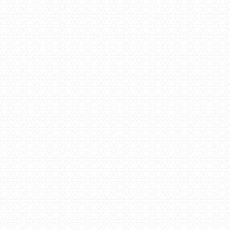
Door het versturen van dit
contactformulier ga ik akkoord met de
privacy verklaring
van Timmers &