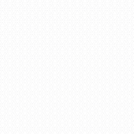
Specificaties
Beschrijving
Status
Prijs
€ 990,-- p/mnd
Woningtype
Tussenwoning
Type
Geschakelde woning
Verdiepingen
2
Aantal kamers
6