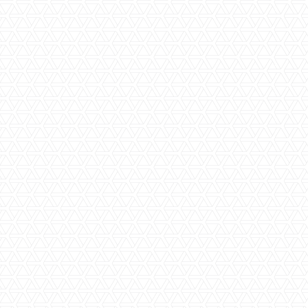
Woonkamer(s)
Royaal
Keuken(s)
Open keuken
Toilet(ten)
2
Garage(s)
Carport
Parkeerplaats(en)
2
Berging(en)
ja
Slaapkamer(s)
3
Badkamer(s)
1