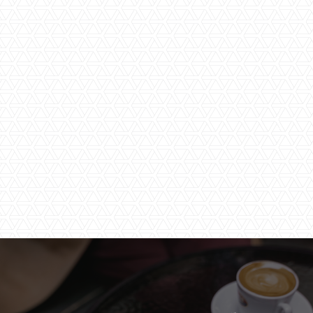
Door het versturen van dit
contactformulier ga ik akkoord met de
privacy verklaring
van Timmers &
Timmers.