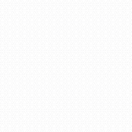
Aanvaarding
Per direct
Perceeloppervlakte
ca. 167 m2
Woningoppervlakte
ca. 100 m2
Inhoud
ca. 350 m3
Bouwjaar
ca. 1982