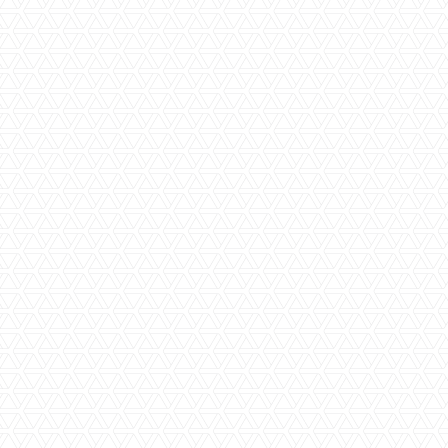
Status
Prijs
€ 150.000,-- K.K.
Woningtype
Galerij flat
Type
Appartement
Verdiepingen
1
Aantal kamers
4
Woonkamer(s)
ruim
Keuken(s)
modernekeuken met apparatuur