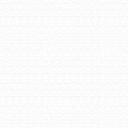
ca. 60 m2
Woningoppervlakte
ca. 60 m2
Inhoud
ca. 210 m3
Bouwjaar
ca. 1988