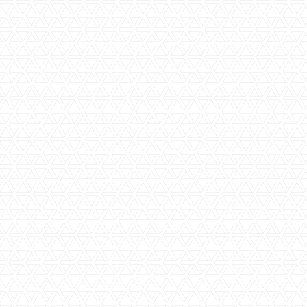
Toilet(ten)
1
Garage(s)
nee
Parkeerplaats(en)
ja
Berging(en)
ja
Slaapkamer(s)
1
Badkamer(s)
1
Aanvaarding
in overleg
Perceeloppervlakte