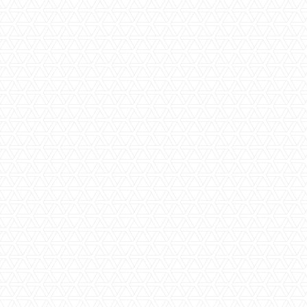
Aanvaarding
in overleg
Perceeloppervlakte
ca. 159 m2
Woningoppervlakte
ca. 159 m2
Inhoud
ca. 650 m3
Bouwjaar
ca. 1955