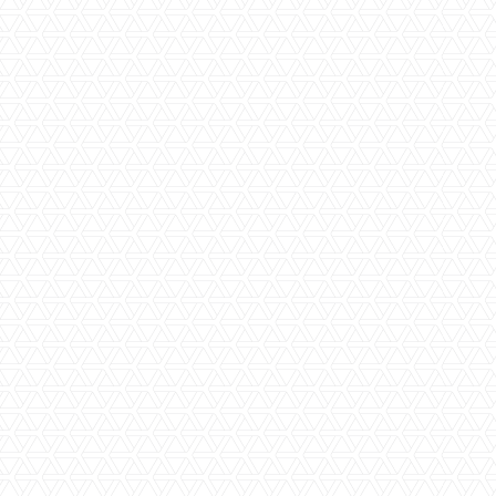
Specificaties
Beschrijving
Status
Prijs
€ 169.000,-- K.K.
Woningtype
Hoekwoning
Type
Eensgezinswoning
Verdiepingen
2
Aantal kamers
6