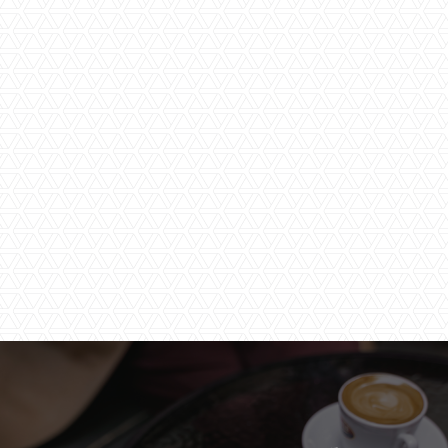
Door het versturen van dit
contactformulier ga ik akkoord met de
privacy verklaring
van Timmers &
Timmers.