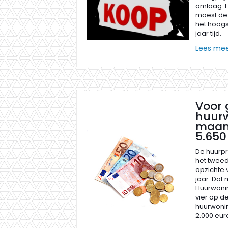
omlaag. 
moest de 
het hoogs
jaar tijd.
Lees me
Voor
huurw
maan
5.650
De huurpri
het twee
opzichte 
jaar. Dat
Huurwonin
vier op de
huurwoni
2.000 eu