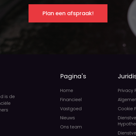
Plan een afspraak!
Pagina's
Juridi
Home
Privacy 
d is de
Financieel
Algeme
ciële
Vastgoed
Cookie P
mers
Nieuws
Dienstve
Hypothe
Ons team
Dienstve