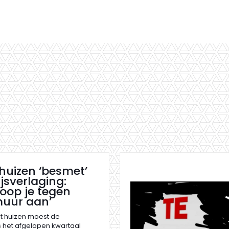
huizen ‘besmet’
ijsverlaging:
loop je tegen
uur aan’
wat huizen moest de
s het afgelopen kwartaal