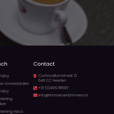
sch
Contact
Corriovallumstraat 12
Policy
6411 CC Heerlen
ne voorwaarden
+31 (0)455718587
olicy
Info@timmersentimmers.nl
rlening
ken
rlening risico