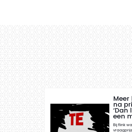
Meer 
na pr
‘Dan 
een m
Bij flink 
vraagprij