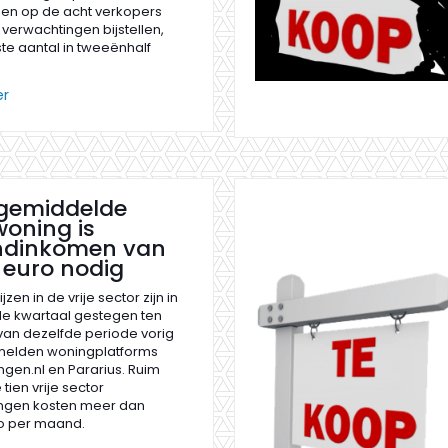
Een op de acht verkopers
verwachtingen bijstellen,
te aantal in tweeënhalf
er
 gemiddelde
oning is
dinkomen van
 euro nodig
jzen in de vrije sector zijn in
de kwartaal gestegen ten
van dezelfde periode vorig
 melden woningplatforms
gen.nl en Pararius. Ruim
 tien vrije sector
ngen kosten meer dan
ro per maand.